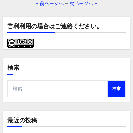
稿
« 前ページへ
—
次ページへ »
の
ペ
営利利用の場合はご連絡ください。
ー
ジ
送
検索
り
検
索:
最近の投稿