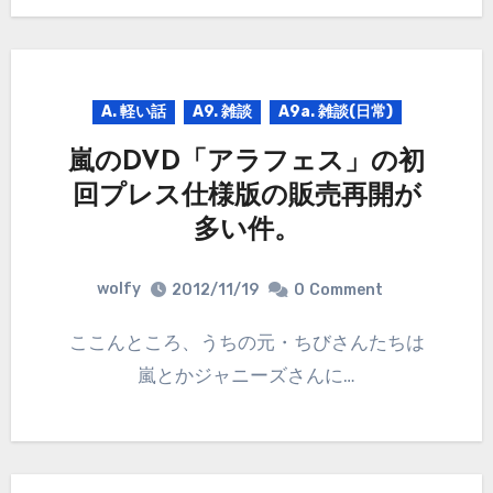
A. 軽い話
A9. 雑談
A9a. 雑談(日常)
嵐のDVD「アラフェス」の初
回プレス仕様版の販売再開が
多い件。
wolfy
2012/11/19
0
Comment
ここんところ、うちの元・ちびさんたちは
嵐とかジャニーズさんに…