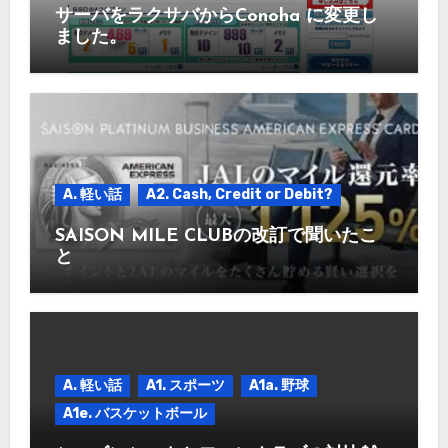
サーバをラクサバからConoha に変更し
ました。
A. 軽い話
A2. Cash, Credit or Debit?
SAISON MILE CLUBの改訂で聞いたこ
と
A. 軽い話
A1. スポーツ
A1a. 野球
A1e. バスケットボール