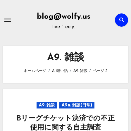
内
容
blog@wolfy.us
を
live freely.
ス
キ
ッ
プ
A9. 雑談
ホームページ
A. 軽い話
A9. 雑談
ページ 2
A9. 雑談
A9a. 雑談(日常)
Bリーグチケット決済での不正
使用に関する自主調査