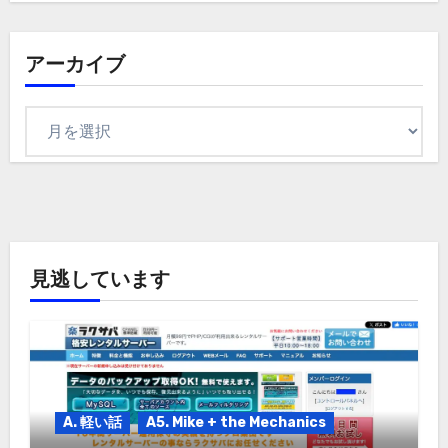
ゴ
リ
アーカイブ
ア
ー
カ
イ
ブ
見逃しています
A. 軽い話
A5. Mike + the Mechanics