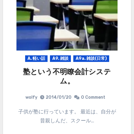
A. 軽い話
A9. 雑談
A9a. 雑談(日常)
塾という不明瞭会計システ
ム。
wolfy
2014/01/20
0
Comment
子供が塾に行っています。 最近は、自分が
昔親しんだ、スクール…