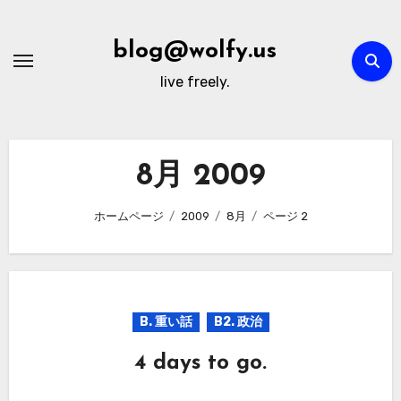
内
容
blog@wolfy.us
を
live freely.
ス
キ
ッ
プ
8月 2009
ホームページ
2009
8月
ページ 2
B. 重い話
B2. 政治
4 days to go.