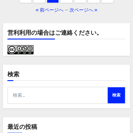
稿
« 前ページへ
—
次ページへ »
の
ペ
営利利用の場合はご連絡ください。
ー
ジ
送
検索
り
検
索:
最近の投稿