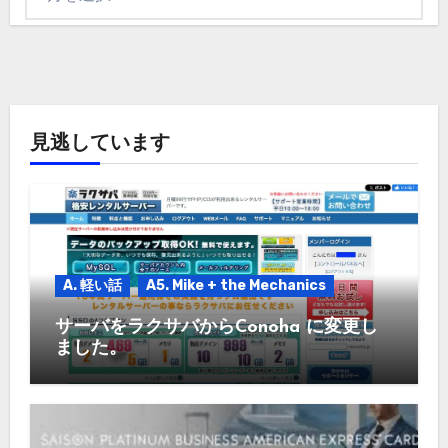
ー
カ
イ
ブ
見逃しています
A. 軽い話
A5. Mike + the Mechanics
サーバをラクサバからConoha に変更し
ました。