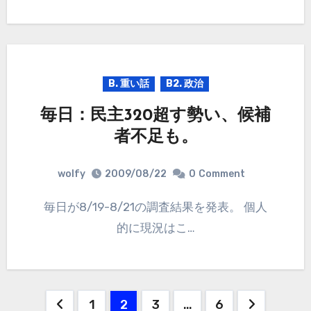
B. 重い話
B2. 政治
毎日：民主320超す勢い、候補
者不足も。
wolfy
2009/08/22
0
Comment
毎日が8/19-8/21の調査結果を発表。 個人
的に現況はこ…
投
1
2
3
…
6