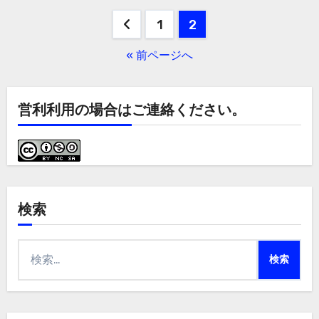
投
1
2
稿
« 前ページへ
の
ペ
営利利用の場合はご連絡ください。
ー
ジ
送
検索
り
検
索: