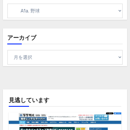
カ
テ
ゴ
リ
アーカイブ
ア
ー
カ
イ
ブ
見逃しています