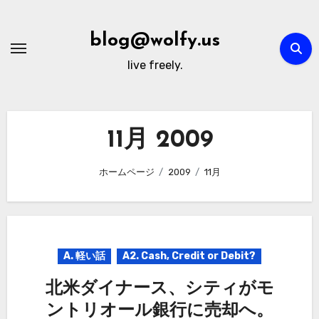
内
容
blog@wolfy.us
を
live freely.
ス
キ
ッ
プ
11月 2009
ホームページ
2009
11月
A. 軽い話
A2. Cash, Credit or Debit?
北米ダイナース、シティがモ
ントリオール銀行に売却へ。