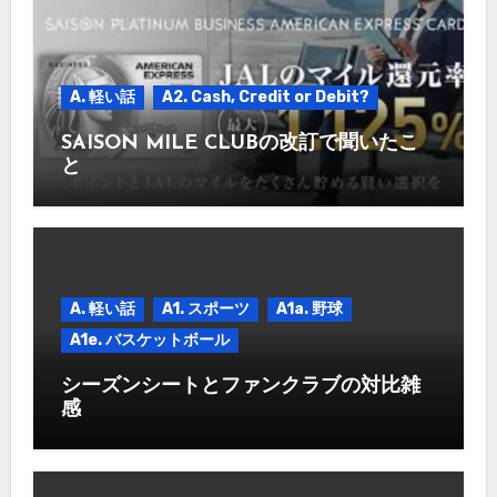
A. 軽い話
A2. Cash, Credit or Debit?
SAISON MILE CLUBの改訂で聞いたこ
と
A. 軽い話
A1. スポーツ
A1a. 野球
A1e. バスケットボール
シーズンシートとファンクラブの対比雑
感