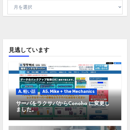
ア
ー
カ
イ
ブ
見逃しています
A. 軽い話
A5. Mike + the Mechanics
サーバをラクサバからConoha に変更し
ました。