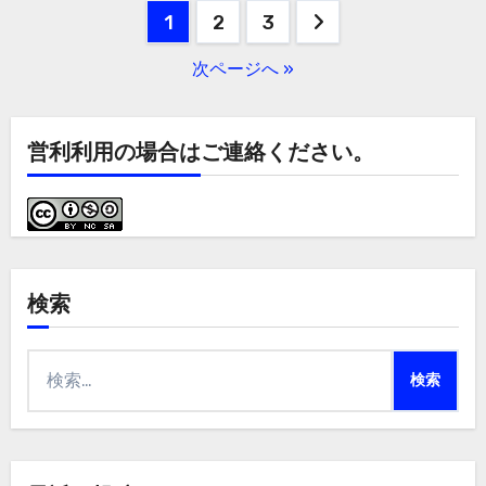
投
1
2
3
稿
次ページへ »
の
ペ
営利利用の場合はご連絡ください。
ー
ジ
送
検索
り
検
索: