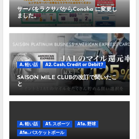
サーバをラクサバからConoha に変更し
ました。
A. 軽い話
A2. Cash, Credit or Debit?
SAISON MILE CLUBの改訂で聞いたこ
と
A. 軽い話
A1. スポーツ
A1a. 野球
A1e. バスケットボール