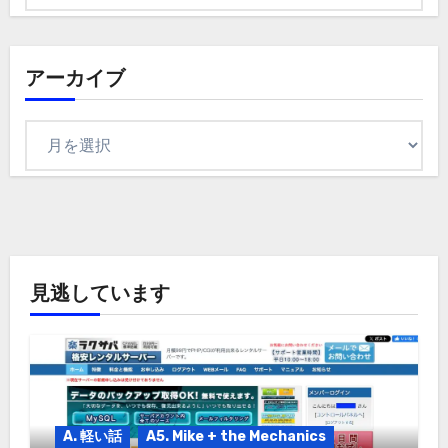
テ
ゴ
リ
アーカイブ
ア
ー
カ
イ
ブ
見逃しています
A. 軽い話
A5. Mike + the Mechanics