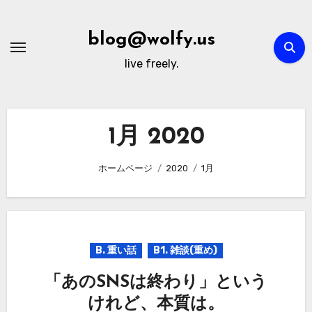
内
容
blog@wolfy.us
を
live freely.
ス
キ
ッ
プ
1月 2020
ホームページ
2020
1月
B. 重い話
B1. 雑談(重め)
「あのSNSは終わり」という
けれど、本質は。