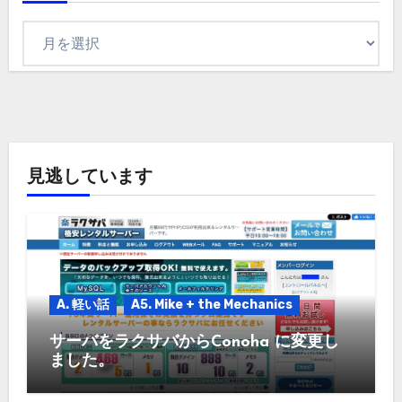
ア
ー
カ
イ
ブ
見逃しています
A. 軽い話
A5. Mike + the Mechanics
サーバをラクサバからConoha に変更し
ました。