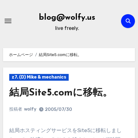
内
容
blog@wolfy.us
を
live freely.
ス
キ
ッ
ホームページ
結局Site5.comに移転。
プ
z7. (D) Mike & mechanics
結局Site5.comに移転。
投稿者
wolfy
2005/07/30
結局ホスティングサービスをSite5に移転しまし