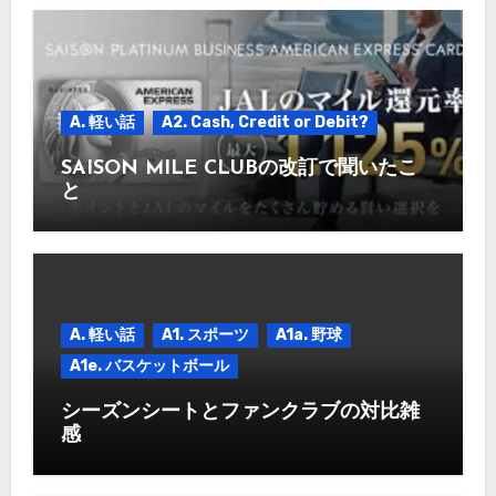
A. 軽い話
A2. Cash, Credit or Debit?
SAISON MILE CLUBの改訂で聞いたこ
と
A. 軽い話
A1. スポーツ
A1a. 野球
A1e. バスケットボール
シーズンシートとファンクラブの対比雑
感