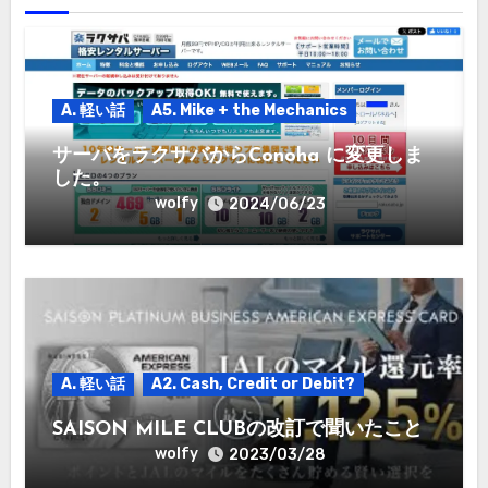
ン
A. 軽い話
A5. Mike + the Mechanics
サーバをラクサバからConoha に変更しま
した。
wolfy
2024/06/23
A. 軽い話
A2. Cash, Credit or Debit?
SAISON MILE CLUBの改訂で聞いたこと
wolfy
2023/03/28