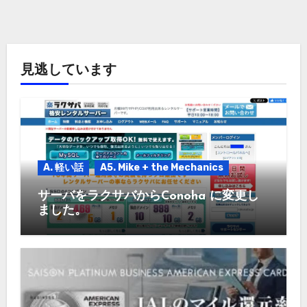
イ
ブ
見逃しています
A. 軽い話
A5. Mike + the Mechanics
サーバをラクサバからConoha に変更し
ました。