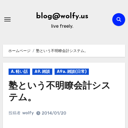
内
容
blog@wolfy.us
を
live freely.
ス
キ
ッ
ホームページ
塾という不明瞭会計システム。
プ
A. 軽い話
A9. 雑談
A9a. 雑談(日常)
塾という不明瞭会計シス
テム。
投稿者
wolfy
2014/01/20