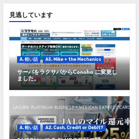
見逃しています
A. 軽い話
A5. Mike + the Mechanics
サーバをラクサバからConoha に変更し
ました。
A. 軽い話
A2. Cash, Credit or Debit?