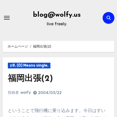
内
容
blog@wolfy.us
を
live freely.
ス
キ
ッ
ホームページ
福岡出張(2)
プ
z8. (D) Means single.
福岡出張(2)
投稿者
wolfy
2004/03/22
ということで飛行機に乗り込みます。今日はすい