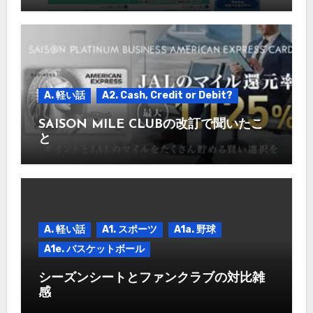
A. 軽い話
A2. Cash, Credit or Debit?
SAISON MILE CLUBの改訂で聞いたこ
と
A. 軽い話
A1. スポーツ
A1a. 野球
A1e. バスケットボール
シーズンシートとファンクラブの対比雑
感