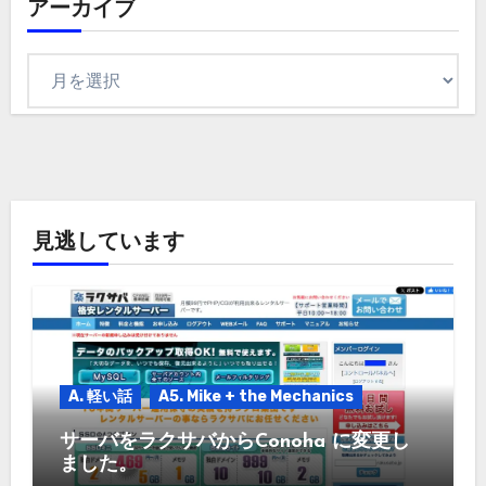
アーカイブ
ア
ー
カ
イ
ブ
見逃しています
A. 軽い話
A5. Mike + the Mechanics
サーバをラクサバからConoha に変更し
ました。