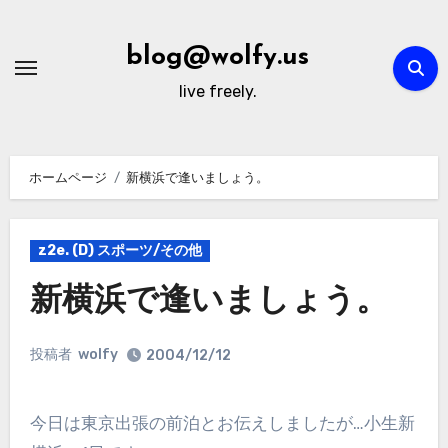
内
容
blog@wolfy.us
を
live freely.
ス
キ
ッ
ホームページ
新横浜で逢いましょう。
プ
z2e. (D) スポーツ/その他
新横浜で逢いましょう。
投稿者
wolfy
2004/12/12
今日は東京出張の前泊とお伝えしましたが…小生新