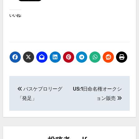
いいね:
投
バスケプロリーグ
US:1日命名権オークシ
稿
「発足」
ョン販売
ナ
ビ
ゲ