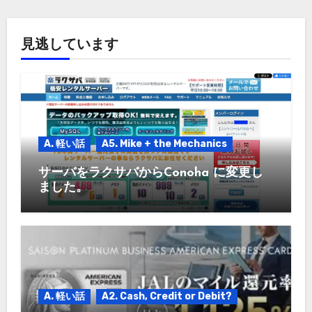
ブ
見逃しています
A. 軽い話
A5. Mike + the Mechanics
サーバをラクサバからConoha に変更し
ました。
A. 軽い話
A2. Cash, Credit or Debit?