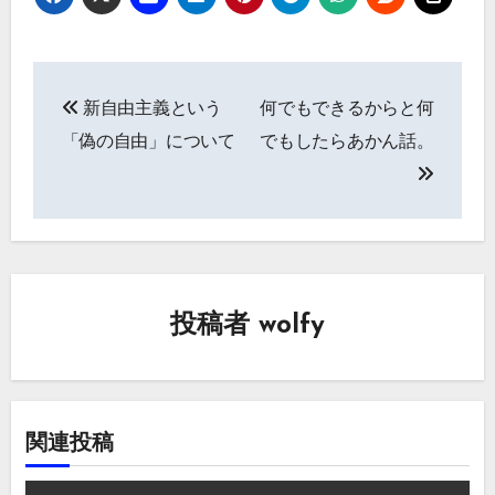
投
新自由主義という
何でもできるからと何
稿
「偽の自由」について
でもしたらあかん話。
ナ
ビ
ゲ
ー
投稿者
wolfy
シ
ョ
ン
関連投稿