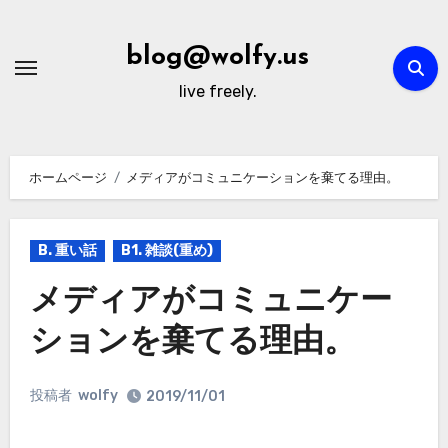
内
容
blog@wolfy.us
を
live freely.
ス
キ
ッ
ホームページ
メディアがコミュニケーションを棄てる理由。
プ
B. 重い話
B1. 雑談(重め)
メディアがコミュニケー
ションを棄てる理由。
投稿者
wolfy
2019/11/01