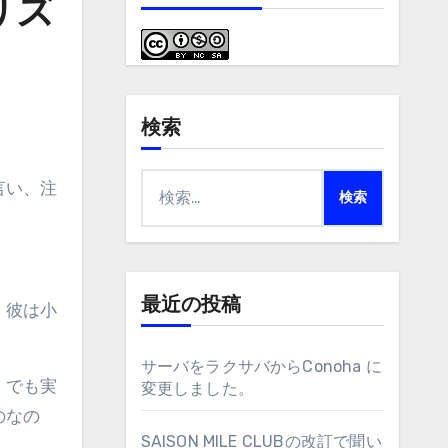
リズ
検索
検
索:
最近の投稿
。彼は小
サーバをラクサバからConoha に
。でも実
変更しました。
のなの
SAISON MILE CLUBの改訂で聞い