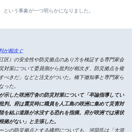
、という事象が一つ明らかになりました。
判が相次ぐ
江区）の安全性や防災拠点のあり方を検証する専門家会
災対策について委員側から批判が相次ぎ、防災拠点を複
すべきだ」などと注文がついた。橋下徹知事と専門家ら
なった。
が示した咲洲庁舎の防災対策について「卒論指導してい
批判。府は震災時に職員を人工島の咲洲に集めて災害対
陸を結ぶ道路が水没する恐れを指摘。府が咲洲では液状
根拠がない」と主張した。
ーンの防災拠点とする構想についても、河田氏は「大混