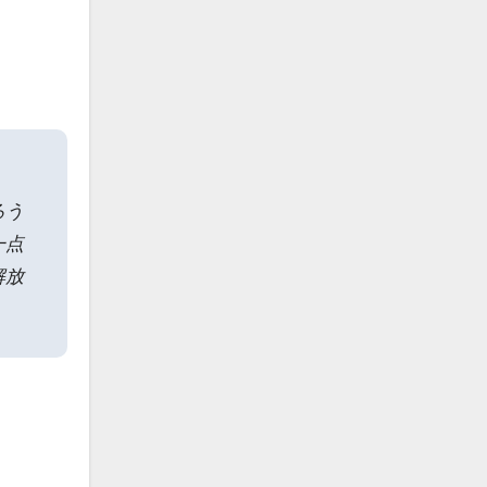
ろう
一点
解放