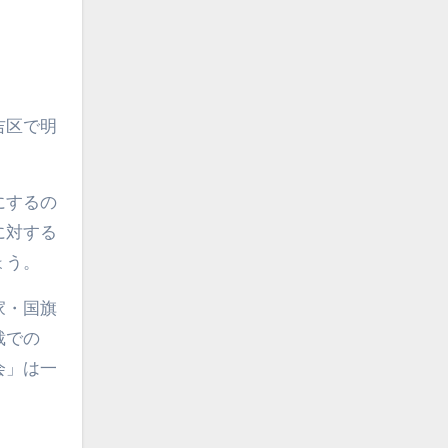
吉区で明
にするの
に対する
ょう。
家・国旗
裁での
会」は一