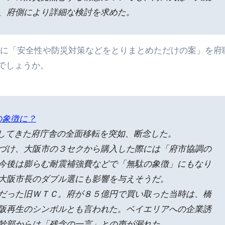
、府側により詳細な検討を求めた。
為に「安全性や防災対策などをとりまとめただけの案」を府
でしょうか。
の象徴に？
してきた府庁舎の全面移転を突如、断念した。
づけ、大阪市の３セクから購入した際には「府市協調の
今後は膨らむ耐震補強費などで「無駄の象徴」にもなり
大阪市長のダブル選にも影響を与えそうだ。
だった旧ＷＴＣ。府が８５億円で買い取った当時は、橋
阪再生のシンボルとも言われた。ベイエリアへの企業誘
幹部からは「残念の一言」との声が漏れた。