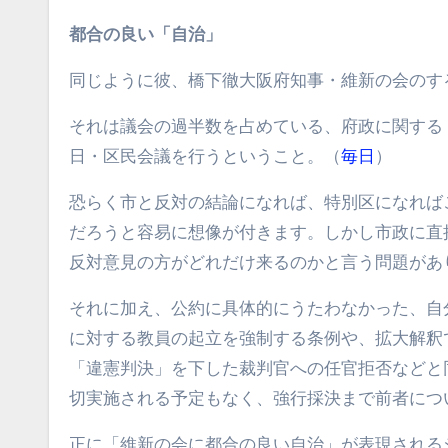
都合の良い「自治」
同じように彼、橋下徹大阪府知事・維新の会のす
それは議会の過半数を占めている、府政に関する
日・区民会議を行うということ。（
毎日
）
恐らく市と反対の結論になれば、特別区になれば
だろうと容易に想像が付きます。しかし市政に直
反対意見の方がどれだけ来るのかと言う問題があ
それに加え、公約に具体的にうたわなかった、自
に対する教員の起立を強制する条例や、拡大解釈
「違憲判決」を下した裁判官への任官拒否などと
切実施される予定もなく、強行採決まで前者につ
正に「維新の会に都合の良い自治」が表現される