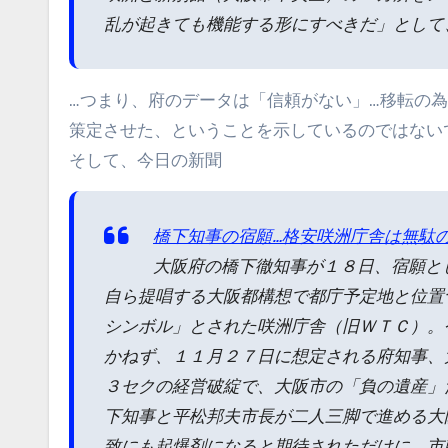
乱が起きても機能する形にすべきだ」として
…つまり、府のデータは「信頼がない」…移転の
策定させた、ということを示しているのではない
そして、今日の新聞
橋下知事の宿願…格安咲洲庁舎は無駄
大阪府の橋下徹知事が１８日、宿願と
自ら提唱する大阪都構想で都庁予定地と位置
シンボル」とされた咲洲庁舎（旧ＷＴＣ）。
かねず、１１月２７日に想定される府知事、
３セクの経営破綻で、大阪市の「負の遺産」
下知事と平松邦夫市長が二人三脚で進める大
致にも起爆剤になると期待されただけに、市