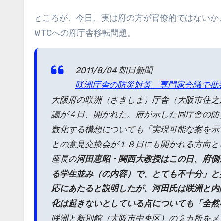
ところが、今日、実は府の方が官僚的ではないか
WTCへの府庁舎移転問題。
2011/8/04 朝日新聞
咲洲庁舎の防災対策 専門家会議で批
大阪府の咲洲（さきしま）庁舎（大阪市住之
議が４日、開かれた。府が示した同庁舎の防
数化する構想についても「実現可能な案を示
との意見交換会が１８日にも開かれる方向と
座長の
河田恵昭・関西大教授はこの日、府側
る学生並み（の内容）で、とても不十分」と
応にあたると説明したが、河田氏は咲洲と内
化は起きないとしている点についても「全然
咲洲と新別館（大阪市中央区）の２カ所をメ