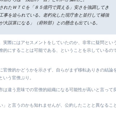
されたＷＴＣを「８５億円で買える」安さを強調してき
工事を迫られている。老朽化した現庁舎と並行して補強
が大誤算になる」（府幹部）との懸念も出ている。
。実際にはアセスメントをしていたのか、非常に疑問とい
僚的にすることは可能である、ということを示しているの
に官僚的かどうかを示さず、自らがまず移転ありきの結論
という官僚ぶり。
市は違う意味での官僚的組織になる可能性が高いと言って
い」と言うのかも知れませんが、公約したことと異なるこ