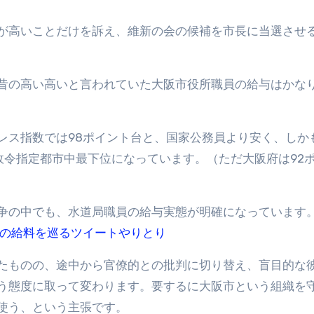
が高いことだけを訴え、維新の会の候補を市長に当選させ
昔の高い高いと言われていた大阪市役所職員の給与はかな
レス指数では98ポイント台と、国家公務員より安く、しか
し、政令指定都市中最下位になっています。（ただ大阪府は92
争の中でも、水道局職員の給与実態が明確になっています
員の給料を巡るツイートやりとり
たものの、途中から官僚的との批判に切り替え、盲目的な
う態度に取って変わります。要するに大阪市という組織を
使う、という主張です。