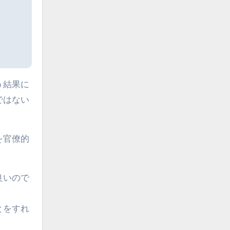
う結果に
ではない
を官僚的
良いので
とをすれ