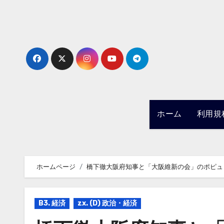
内
容
を
ス
キ
ッ
プ
ホーム
利用規
ホームページ
橋下徹大阪府知事と「大阪維新の会」のポピュ
B3. 経済
zx. (D) 政治・経済